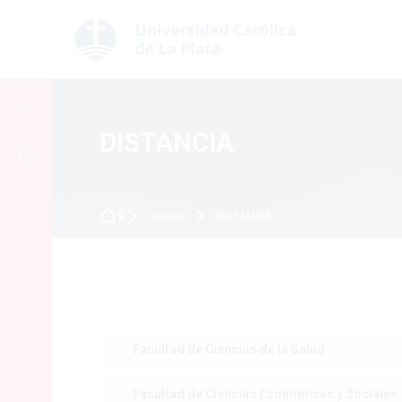
Skip to navigation
Skip to search form
Skip to login form
Salta al contenido principal
Skip to accessibility options
Skip to footer
Skip accessibility options
DISTANCIA
Página Principal
Cursos
DISTANCIA
Facultad de Ciencias de la Salud
Facultad de Ciencias Económicas y Sociales