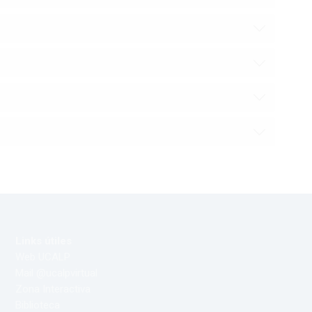
Bloques
Links útiles
Web UCALP
Mail @ucalpvirtual
Zona Interactiva
Biblioteca